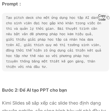
Prompt：
Copy
Tạo pitch deck cho một ứng dụng học tập AI dành 
code
cho sinh viên đại học gặp khó khăn trong việc ôn 
thi và quản lý thời gian. Bài thuyết trình cần 
nêu bật vấn đề phương pháp học kém hiệu quả, 
giới thiệu giải pháp học tập cá nhân hóa dựa 
trên AI, giải thích quy mô thị trường sinh viên, 
đồng thời thể hiện rõ ứng dụng cải thiện kết quả 
học tập như thế nào so với phương pháp học 
truyền thống bằng một thiết kế gọn gàng, thân 
thiện với nhà đầu tư.
Dùng thử Kimi Slides
Bước 2: Để AI tạo PPT cho bạn
Kimi Slides sẽ sắp xếp các slide theo định dạng
chuyên nghiệp, sẵn sàng trình bày với nhà đầu tư.