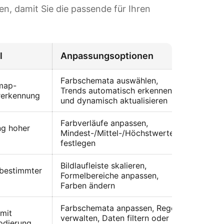
en, damit Sie die passende für Ihren
l
Anpassungsoptionen
Geeig
Farbschemata auswählen,
map-
Kompl
Trends automatisch erkennen
rerkennung
aktual
und dynamisch aktualisieren
Farbverläufe anpassen,
ng hoher
Mindest-/Mittel-/Höchstwerte
Kleine
festlegen
Bildlaufleiste skalieren,
bestimmter
Große
Formelbereiche anpassen,
Dashb
Farben ändern
Farbschemata anpassen, Regeln
mit
verwalten, Daten filtern oder
Strukt
odierung