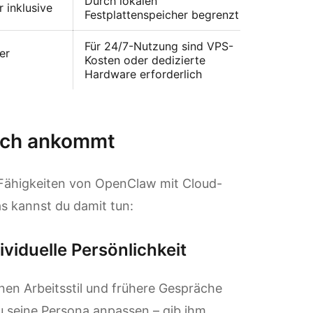
Durch lokalen
 inklusive
Festplattenspeicher begrenzt
Für 24/7-Nutzung sind VPS-
er
Kosten oder dedizierte
Hardware erforderlich
lich ankommt
t-Fähigkeiten von OpenClaw mit Cloud-
as kannst du damit tun:
viduelle Persönlichkeit
nen Arbeitsstil und frühere Gespräche
 seine Persona anpassen – gib ihm