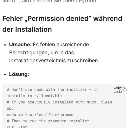
auftritt, aktualisieren Sie zuerst Python.
Fehler „Permission denied“ während
der Installation
Ursache:
Es fehlen ausreichende
Berechtigungen, um in das
Installationsverzeichnis zu schreiben.
Lösung:
Copy
# Don't use sudo with the installer — it 
code
installs to ~/.local/bin

# If you previously installed with sudo, clean 
up:

sudo rm /usr/local/bin/hermes

# Then re-run the standard installer

curl -fsSL 