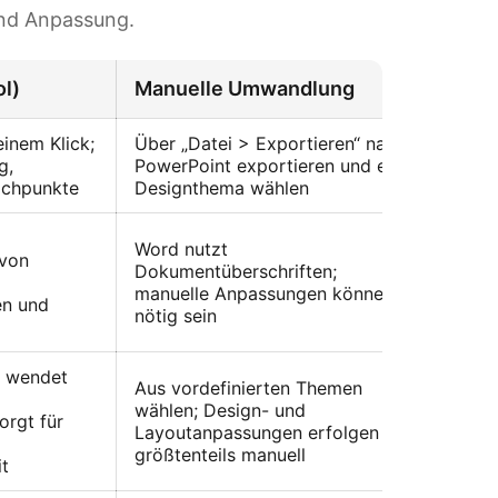
und Anpassung.
ol)
Manuelle Umwandlung
inem Klick;
Über „Datei > Exportieren“ nach
g,
PowerPoint exportieren und ein
ichpunkte
Designthema wählen
Word nutzt
 von
Dokumentüberschriften;
manuelle Anpassungen können
en und
nötig sein
, wendet
Aus vordefinierten Themen
wählen; Design- und
orgt für
Layoutanpassungen erfolgen
größtenteils manuell
t