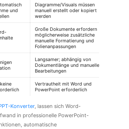
utomatisch
Diagramme/Visuals müssen
amme und
manuell erstellt oder kopiert
llen
werden
Große Dokumente erfordern
rd-
möglicherweise zusätzliche
nhalte
manuelle Formatierung und
Folienanpassungen
Langsamer; abhängig von
enigen
Dokumentlänge und manuellen
ation
Bearbeitungen
 keine
Vertrautheit mit Word und
orderlich
PowerPoint erforderlich
PPT-Konverter
, lassen sich Word-
fwand in professionelle PowerPoint-
nktionen, automatische