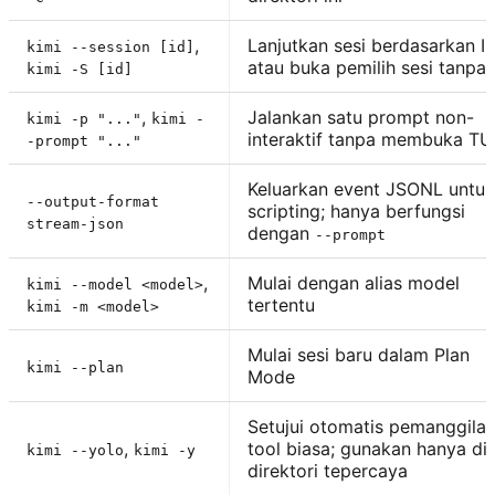
,
Lanjutkan sesi berdasarkan ID
kimi --session [id]
atau buka pemilih sesi tanpa 
kimi -S [id]
,
Jalankan satu prompt non-
kimi -p "..."
kimi -
interaktif tanpa membuka TU
-prompt "..."
Keluarkan event JSONL untuk
--output-format
scripting; hanya berfungsi
stream-json
dengan
--prompt
,
Mulai dengan alias model
kimi --model <model>
tertentu
kimi -m <model>
Mulai sesi baru dalam Plan
kimi --plan
Mode
Setujui otomatis pemanggila
,
tool biasa; gunakan hanya di
kimi --yolo
kimi -y
direktori tepercaya