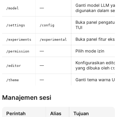
Ganti model LLM ya
—
/model
digunakan dalam sesi
Buka panel pengatur
/settings
/config
TUI
Buka panel fitur eks
/experiments
/experimental
—
Pilih mode izin
/permission
Konfigurasikan edito
—
/editor
yang dibuka oleh
Ctr
—
Ganti tema warna UI 
/theme
Manajemen sesi
Perintah
Alias
Tujuan