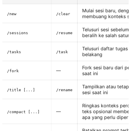
Mulai sesi baru, deng
/new
/clear
membuang konteks saa
Telusuri sesi sebelum
/sessions
/resume
beralih ke salah satun
Telusuri daftar tugas l
/tasks
/task
belakang
Fork sesi baru dari p
—
/fork
saat ini
Tampilkan atau tetapk
/title [...]
/rename
sesi saat ini
Ringkas konteks perc
—
teks opsional member
/compact [...]
apa yang perlu diper
Batalkan prompt terba