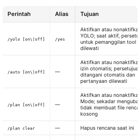
Perintah
Alias
Tujuan
Aktifkan atau nonaktifk
YOLO; saat aktif, persetu
/yolo [on\|off]
/yes
untuk pemanggilan tool 
dilewati
Aktifkan atau nonaktifk
izin otomatis; persetujua
—
/auto [on\|off]
ditangani otomatis dan
pertanyaan dilewati
Aktifkan atau nonaktifka
Mode; sekadar menguba
—
/plan [on\|off]
tidak membuat file renc
kosong
—
Hapus rencana saat ini
/plan clear