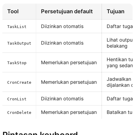
Tool
Persetujuan default
Tujuan
Diizinkan otomatis
Daftar tugas
TaskList
Lihat output
Diizinkan otomatis
TaskOutput
belakang
Hentikan tug
Memerlukan persetujuan
TaskStop
yang sedang
Jadwalkan 
Memerlukan persetujuan
CronCreate
dijalankan 
Diizinkan otomatis
Daftar tugas
CronList
Memerlukan persetujuan
Batalkan tug
CronDelete