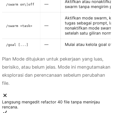
Aktifkan atau nonaktifk
—
/swarm on\|off
swarm tanpa mengirim p
Aktifkan mode swarm, ki
tugas sebagai prompt, la
—
/swarm <task>
nonaktifkan mode swar
setelah satu giliran norm
—
Mulai atau kelola goal o
/goal [...]
Plan Mode ditujukan untuk pekerjaan yang luas,
berisiko, atau belum jelas. Mode ini mengutamakan
eksplorasi dan perencanaan sebelum perubahan
file.
Langsung mengedit refactor 40 file tanpa meninjau
rencana.