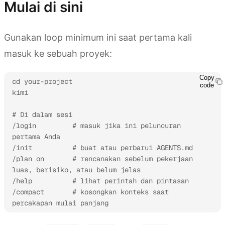
Mulai di sini
Gunakan loop minimum ini saat pertama kali
masuk ke sebuah proyek:
Copy
cd your-project

code
kimi

# Di dalam sesi

/login         # masuk jika ini peluncuran 
pertama Anda

/init          # buat atau perbarui AGENTS.md

/plan on       # rencanakan sebelum pekerjaan 
luas, berisiko, atau belum jelas

/help          # lihat perintah dan pintasan

/compact       # kosongkan konteks saat 
percakapan mulai panjang