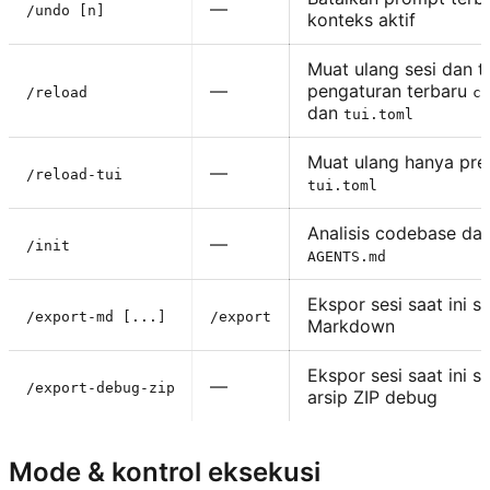
—
/undo [n]
konteks aktif
Muat ulang sesi dan 
—
pengaturan terbaru
/reload
co
dan
tui.toml
Muat ulang hanya pref
—
/reload-tui
tui.toml
Analisis codebase da
—
/init
AGENTS.md
Ekspor sesi saat ini s
/export-md [...]
/export
Markdown
Ekspor sesi saat ini s
—
/export-debug-zip
arsip ZIP debug
Mode & kontrol eksekusi