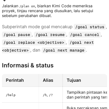
Jalankan
, biarkan Kimi Code memeriksa
/plan on
proyek, tinjau rencana yang diusulkan, lalu setujui
sebelum perubahan dibuat.
Subperintah mode goal mencakup
,
/goal status
,
,
,
/goal pause
/goal resume
/goal cancel
,
/goal replace <objective>
/goal next
, dan
.
<objective>
/goal next manage
Informasi & status
Perintah
Alias
Tujuan
Tampilkan pintasan ke
,
/help
/h
/?
dan perintah yang ters
Buka percakapan samp