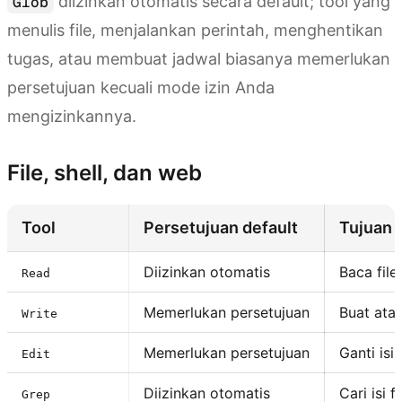
diizinkan otomatis secara default; tool yang
Glob
menulis file, menjalankan perintah, menghentikan
tugas, atau membuat jadwal biasanya memerlukan
persetujuan kecuali mode izin Anda
mengizinkannya.
File, shell, dan web
Tool
Persetujuan default
Tujuan
Diizinkan otomatis
Baca file
Read
Memerlukan persetujuan
Buat atau
Write
Memerlukan persetujuan
Ganti isi 
Edit
Diizinkan otomatis
Cari isi 
Grep