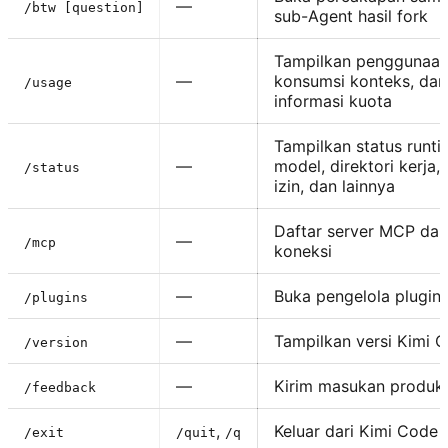
—
/btw [question]
sub-Agent hasil fork
Tampilkan penggunaan
—
konsumsi konteks, dan
/usage
informasi kuota
Tampilkan status runtim
—
model, direktori kerja
/status
izin, dan lainnya
Daftar server MCP dan
—
/mcp
koneksi
—
Buka pengelola plugin
/plugins
—
Tampilkan versi Kimi 
/version
—
Kirim masukan produk
/feedback
,
Keluar dari Kimi Code 
/exit
/quit
/q