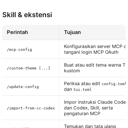
Skill & ekstensi
Perintah
Tujuan
Konfigurasikan server MCP d
/mcp-config
tangani login MCP OAuth
Buat atau edit tema warna TU
/custom-theme [...]
kustom
Periksa atau edit
config.toml
/update-config
dan
tui.toml
Impor instruksi Claude Code
dan Codex, Skill, serta
/import-from-cc-codex
pengaturan MCP
Temukan dan tata ulang