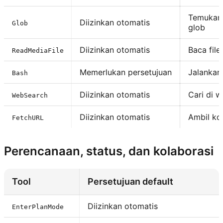
Temukan 
Diizinkan otomatis
Glob
glob
Diizinkan otomatis
Baca fil
ReadMediaFile
Memerlukan persetujuan
Jalankan 
Bash
Diizinkan otomatis
Cari di w
WebSearch
Diizinkan otomatis
Ambil ko
FetchURL
Perencanaan, status, dan kolaborasi
Tool
Persetujuan default
Diizinkan otomatis
EnterPlanMode