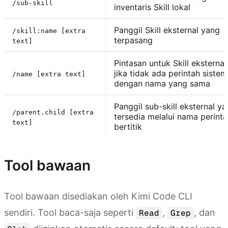
/sub-skill
inventaris Skill lokal
Panggil Skill eksternal yang
/skill:name [extra
terpasang
text]
Pintasan untuk Skill eksternal
jika tidak ada perintah sistem
/name [extra text]
dengan nama yang sama
Panggil sub-skill eksternal y
/parent.child [extra
tersedia melalui nama perint
text]
bertitik
Tool bawaan
Tool bawaan disediakan oleh Kimi Code CLI
sendiri. Tool baca-saja seperti
,
, dan
Read
Grep