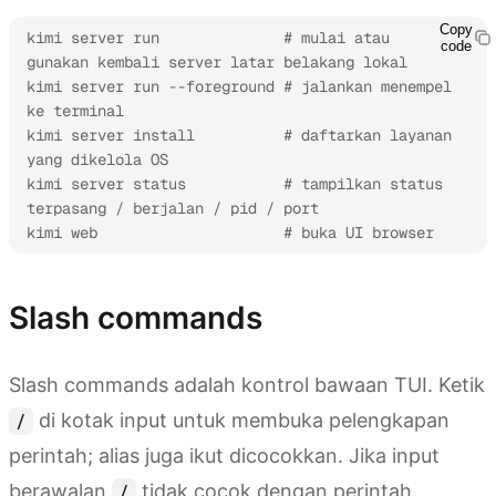
Copy
kimi server run              # mulai atau 
code
gunakan kembali server latar belakang lokal

kimi server run --foreground # jalankan menempel 
ke terminal

kimi server install          # daftarkan layanan 
yang dikelola OS

kimi server status           # tampilkan status 
terpasang / berjalan / pid / port

kimi web                     # buka UI browser
Slash commands
Slash commands adalah kontrol bawaan TUI. Ketik
di kotak input untuk membuka pelengkapan
/
perintah; alias juga ikut dicocokkan. Jika input
berawalan
tidak cocok dengan perintah
/