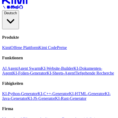
Deutsch
Produkte
Kimi
Offene Plattform
Kimi Code
Preise
Funktionen
AI Agent
Agent Swarm
KI-Website-Builder
KI-Dokumenten-
Agent
KI-Folien-Generator
KI-Sheets-Agent
Tiefgehende Recherche
Fähigkeiten
KI-Python-Generator
KI-C++-Generator
KI-HTML-Generator
KI-
Java-Generator
KI-JS-Generator
KI-Rust-Generator
Firma