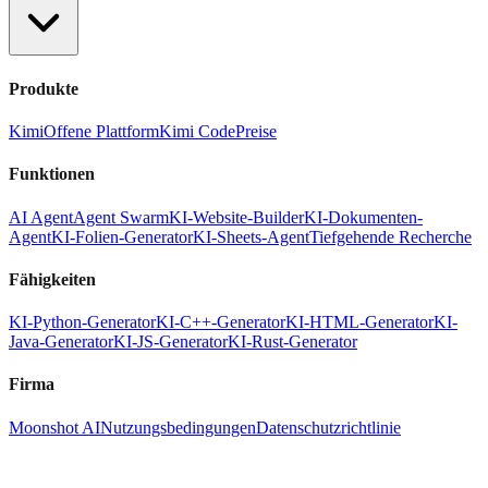
Produkte
Kimi
Offene Plattform
Kimi Code
Preise
Funktionen
AI Agent
Agent Swarm
KI-Website-Builder
KI-Dokumenten-
Agent
KI-Folien-Generator
KI-Sheets-Agent
Tiefgehende Recherche
Fähigkeiten
KI-Python-Generator
KI-C++-Generator
KI-HTML-Generator
KI-
Java-Generator
KI-JS-Generator
KI-Rust-Generator
Firma
Moonshot AI
Nutzungsbedingungen
Datenschutzrichtlinie