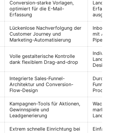
Conversion-starke Vorlagen,
Landingpages, die
optimiert für die E-Mail-
Erfassung und E-
Erfassung
ausgelegt sind
Lückenlose Nachverfolgung der
Inbound-Marketi
Customer Journey und
mit Anbindung a
Marketing-Automatisierung
Pipelines
Individuelle Word
Volle gestalterische Kontrolle
Landingpages mit
dank flexiblem Drag-and-drop
Designansprüche
Integrierte Sales-Funnel-
Durchgängige Onl
Architektur und Conversion-
Funnels und
Flow-Design
Produkteinführun
Kampagnen-Tools für Aktionen,
Wachstumskampa
Gewinnspiele und
marketinggetrieb
Leadgenerierung
Landingpages
Extrem schnelle Einrichtung bei
Einfache One-Pag