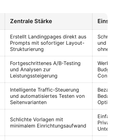
Zentrale Stärke
Einsatzbereich
Erstellt Landingpages direkt aus
Schnelle MVP-La
Prompts mit sofortiger Layout-
und zügige Ideenv
Strukturierung
ohne Programmie
Fortgeschrittenes A/B-Testing
Werbe-Landingpa
und Analysen zur
Budget mit Fokus
Leistungssteigerung
Conversion-Rate-
Intelligente Traffic-Steuerung
Bezahlte Werbe-F
und automatisiertes Testen von
Bedarf an kontinui
Seitenvarianten
Optimierung und 
Einfache Websites
Schlichte Vorlagen mit
Privatpersonen od
minimalem Einrichtungsaufwand
Unternehmen